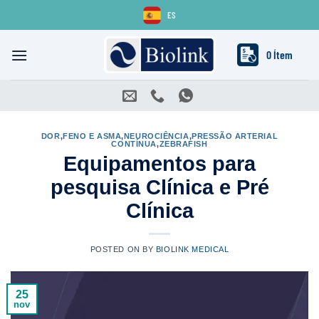
Skip
ES
to
content
0 Ítem
DOR
,
FENO E ASMA
,
NEUROCIÊNCIA
,
PRESSÃO ARTERIAL
CONTÍNUA
,
ZEBRAFISH
Equipamentos para
pesquisa Clínica e Pré
Clínica
POSTED ON
BY
BIOLINK MEDICAL
25
nov