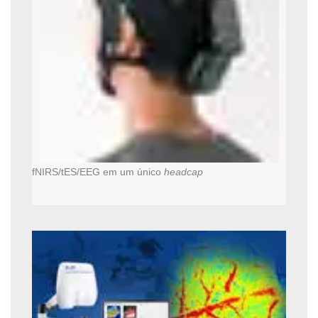
fNIRS/tES/EEG em um único
headcap