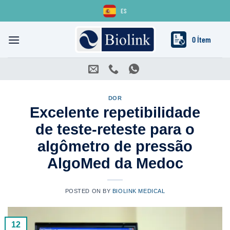
Skip
ES
to
content
0 Ítem
DOR
Excelente repetibilidade
de teste-reteste para o
algômetro de pressão
AlgoMed da Medoc
POSTED ON
BY
BIOLINK MEDICAL
12