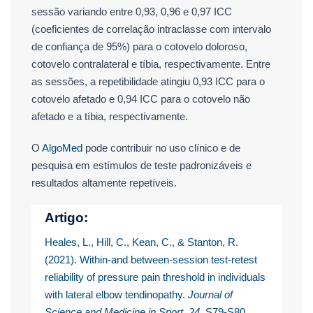
sessão variando entre 0,93, 0,96 e 0,97 ICC
(coeficientes de correlação intraclasse com intervalo
de confiança de 95%) para o cotovelo doloroso,
cotovelo contralateral e tíbia, respectivamente. Entre
as sessões, a repetibilidade atingiu 0,93 ICC para o
cotovelo afetado e 0,94 ICC para o cotovelo não
afetado e a tíbia, respectivamente.
O
AlgoMed
pode contribuir no uso clínico e de
pesquisa em estímulos de teste padronizáveis ​​e
resultados altamente repetíveis.
Artigo:
Heales, L., Hill, C., Kean, C., & Stanton, R.
(2021). Within-and between-session test-retest
reliability of pressure pain threshold in individuals
with lateral elbow tendinopathy.
Journal of
Science and Medicine in Sport
,
24
, S79-S80.