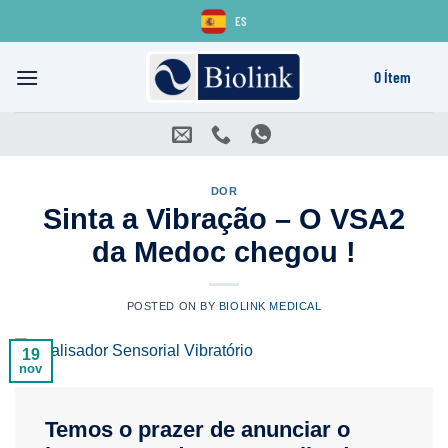
Skip
ES
to
content
0 Ítem
DOR
Sinta a Vibração – O VSA2
da Medoc chegou !
POSTED ON
BY
BIOLINK MEDICAL
19
nov
Temos o prazer de anunciar o