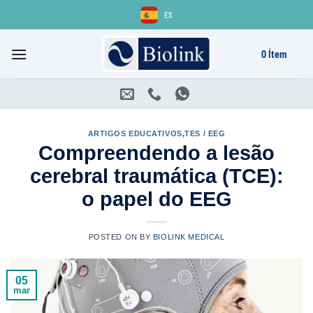
Skip
ES
to
content
0 Ítem
ARTIGOS EDUCATIVOS
,
TES / EEG
Compreendendo a lesão
cerebral traumática (TCE):
o papel do EEG
POSTED ON
BY
BIOLINK MEDICAL
05
mar