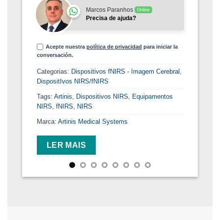
pa
Marcos Paranhos
Online
ex
Precisa de ajuda?
Ca
Acepte nuestra
política de privacidad
para iniciar la
Ta
conversación.
Es
Categorias:
Dispositivos fNIRS - Imagem Cerebral
,
Pr
DispositIvos NIRS/fNIRS
S
Tags:
Artinis
,
Dispositivos NIRS
,
Equipamentos
Ma
NIRS
,
fNIRS
,
NIRS
Marca:
Artinis Medical Systems
LER MAIS