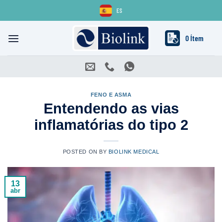
Skip
ES
to
content
0 Ítem
FENO E ASMA
Entendendo as vias
inflamatórias do tipo 2
POSTED ON
BY
BIOLINK MEDICAL
13
abr