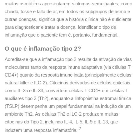
muitos asmáticos apresentarem sintomas semelhantes, como
chiado, tosse e falta de ar, em todos os subgrupos de asma e
outras doenças, significa que a história clínica não é suficiente
para diagnosticar e tratar a doença. Identificar o tipo de
inflamação que o paciente tem é, portanto, fundamental.
O que é inflamação tipo 2?
Acredita-se que a inflamação tipo 2 resulte da ativação de vias
moleculares tanto da resposta imune adaptativa (via células T
CD4+) quanto da resposta imune inata (principalmente células
natural killer e ILC-2). Citocinas derivadas de células epiteliais,
como IL-25 e IL-33, convertem células T CD4+ em células T
auxiliares tipo 2 (Th2), enquanto a linfopoietina estromal tímica
(TSLP) desempenha um papel fundamental na indução de um
ambiente Th2. As células Th2 e ILC-2 produzem muitas
citocinas do Tipo 2, incluindo IL-4, IL-5, IL-9 e IL-13, que
2
induzem uma resposta inflamatória.