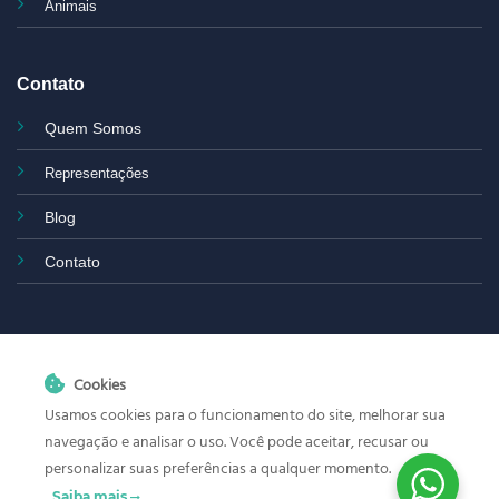
Animais
Contato
Quem Somos
Representações
Blog
Contato
Cookies
Usamos cookies para o funcionamento do site, melhorar sua
navegação e analisar o uso. Você pode aceitar, recusar ou
personalizar suas preferências a qualquer momento.
Os produtos anunciados neste site
biolinkmedical.com.br
Saiba mais