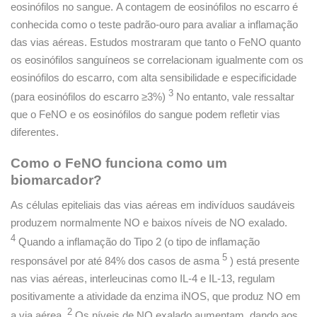
eosinófilos no sangue. A contagem de eosinófilos no escarro é
conhecida como o teste padrão-ouro para avaliar a inflamação
das vias aéreas. Estudos mostraram que tanto o FeNO quanto
os eosinófilos sanguíneos se correlacionam igualmente com os
eosinófilos do escarro, com alta sensibilidade e especificidade
3
(para eosinófilos do escarro ≥3%)
No entanto, vale ressaltar
que o FeNO e os eosinófilos do sangue podem refletir vias
diferentes.
Como o FeNO funciona como um
biomarcador?
As células epiteliais das vias aéreas em indivíduos saudáveis ​​
produzem normalmente NO e baixos níveis de NO exalado.
4
Quando a inflamação do Tipo 2 (o tipo de inflamação
5
responsável por até 84% dos casos de asma
) está presente
nas vias aéreas, interleucinas como IL-4 e IL-13, regulam
positivamente a atividade da enzima iNOS, que produz NO em
2
a via aérea.
Os níveis de NO exalado aumentam, dando aos