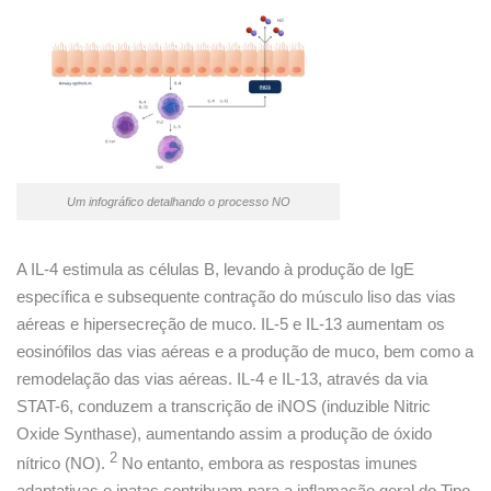
Um infográfico detalhando o processo NO
A IL-4 estimula as células B, levando à produção de IgE
específica e subsequente contração do músculo liso das vias
aéreas e hipersecreção de muco. IL-5 e IL-13 aumentam os
eosinófilos das vias aéreas e a produção de muco, bem como a
remodelação das vias aéreas. IL-4 e IL-13, através da via
STAT-6, conduzem a transcrição de iNOS (induzible Nitric
Oxide Synthase), aumentando assim a produção de óxido
2
nítrico (NO).
No entanto, embora as respostas imunes
adaptativas e inatas contribuam para a inflamação geral do Tipo