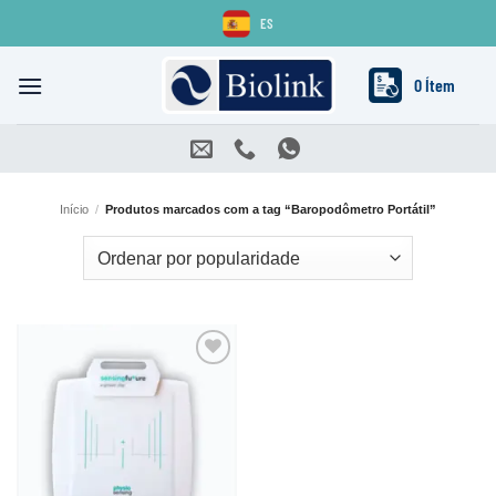
Skip
ES
to
content
0 Ítem
Início
/
Produtos marcados com a tag “Baropodômetro Portátil”
Adicionar
aos
meus
desejos