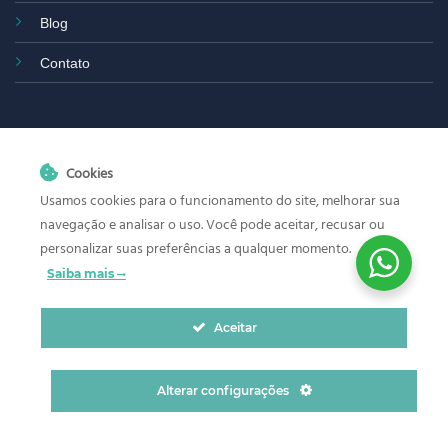
Blog
Contato
Cookies
Usamos cookies para o funcionamento do site, melhorar sua
navegação e analisar o uso. Você pode aceitar, recusar ou
personalizar suas preferências a qualquer momento.
Os produtos anunciados neste site
biolinkmedical.com.br
Saiba mais
destinam-se exclusivamente à pesquisa científica (Research
Use Only – RUO), ressalvadas as exceções aplicáveis. Sua
Aceitar
aquisição, importação e utilização estão sujeitas à legislação
vigente do país de destino e, quando aplicável, às exigências
regulatórias específicas de cada produto.
Alterar configurações