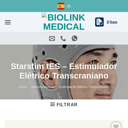
Skip
ES
to
content
0 Ítem
Starstim tES – Estimulador
Elétrico Transcraniano
Início
/
Neuromodulação
/
Estimulação Elétrica Transcraniana
FILTRAR