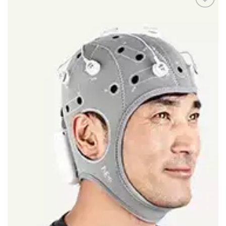
Adicionar
aos
meus
desejos