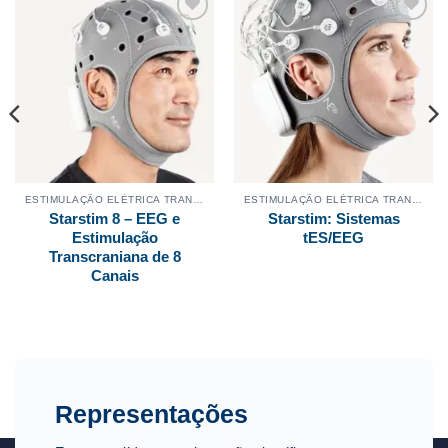
Adicionar
Adicionar
aos
aos
meus
meus
desejos
desejos
ESTIMULAÇÃO ELÉTRICA TRANSCRANIANA
ESTIMULAÇÃO ELÉTRICA TRANSCRANIANA
Starstim 8 – EEG e
Starstim: Sistemas
Estimulação
tES/EEG
Transcraniana de 8
Canais
Representações