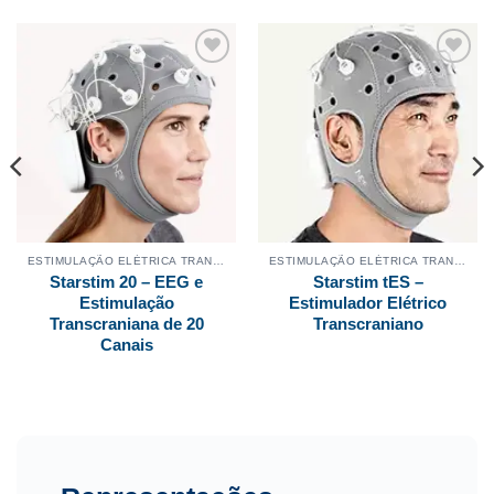
Adicionar
Adicionar
aos
aos
meus
meus
desejos
desejos
ESTIMULAÇÃO ELÉTRICA TRANSCRANIANA
ESTIMULAÇÃO ELÉTRICA TRANSCRANIANA
Starstim 20 – EEG e
Starstim tES –
Estimulação
Estimulador Elétrico
Transcraniana de 20
Transcraniano
Canais