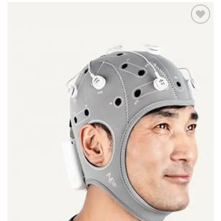
Adicionar
aos
meus
desejos