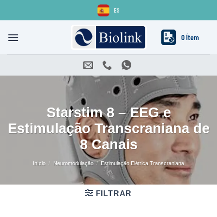
Skip
ES
to
content
0 Ítem
Starstim 8 – EEG e
Estimulação Transcraniana de
8 Canais
Início
/
Neuromodulação
/
Estimulação Elétrica Transcraniana
FILTRAR