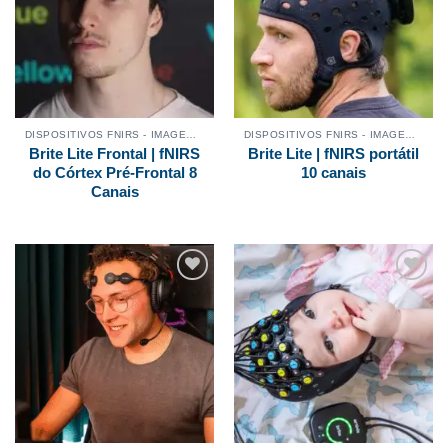
desejos
desejos
DISPOSITIVOS FNIRS - IMAGEM CEREBRAL
DISPOSITIVOS FNIRS - IMAGEM CEREBRAL
Brite Lite Frontal | fNIRS
Brite Lite | fNIRS portátil
do Córtex Pré-Frontal 8
10 canais
Canais
Adicionar
Adicionar
aos
aos
meus
meus
desejos
desejos