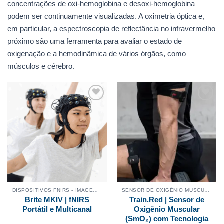
concentrações de oxi-hemoglobina e desoxi-hemoglobina
podem ser continuamente visualizadas. A oximetria óptica e,
em particular, a espectroscopia de reflectância no infravermelho
próximo são uma ferramenta para avaliar o estado de
oxigenação e a hemodinâmica de vários órgãos, como
músculos e cérebro.
Adicionar
Adicionar
aos
aos
meus
meus
desejos
desejos
DISPOSITIVOS FNIRS - IMAGEM CEREBRAL
SENSOR DE OXIGÊNIO MUSCULAR
Brite MKIV | fNIRS
Train.Red | Sensor de
Portátil e Multicanal
Oxigênio Muscular
(SmO₂) com Tecnologia