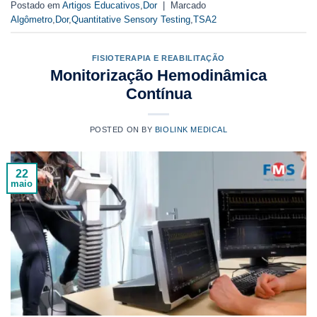
Postado em
Artigos Educativos
,
Dor
|
Marcado
Algômetro
,
Dor
,
Quantitative Sensory Testing
,
TSA2
FISIOTERAPIA E REABILITAÇÃO
Monitorização Hemodinâmica
Contínua
POSTED ON
BY
BIOLINK MEDICAL
22
maio