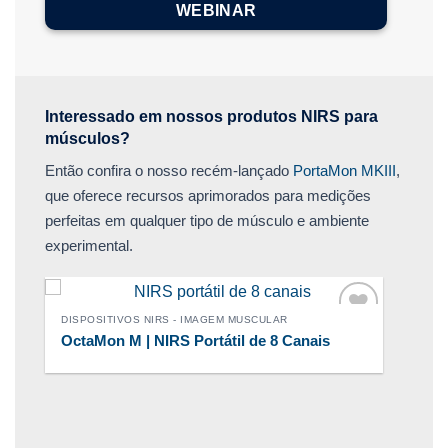
WEBINAR
Interessado em nossos produtos NIRS para
músculos?
Então confira o nosso recém-lançado
PortaMon MKIII
,
que oferece recursos aprimorados para medições
perfeitas em qualquer tipo de músculo e ambiente
experimental.
DISPOSITIVOS NIRS - IMAGEM MUSCULAR
OctaMon M | NIRS Portátil de 8 Canais
nar
Adicionar
aos
s
meus
os
desejos