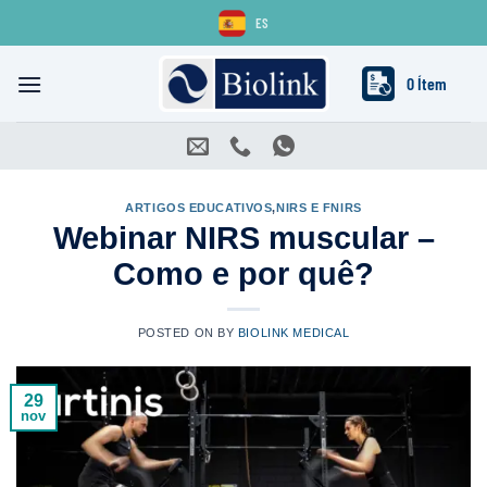
Skip
ES
to
content
0 Ítem
ARTIGOS EDUCATIVOS
,
NIRS E FNIRS
Webinar NIRS muscular –
Como e por quê?
POSTED ON
BY
BIOLINK MEDICAL
29
nov