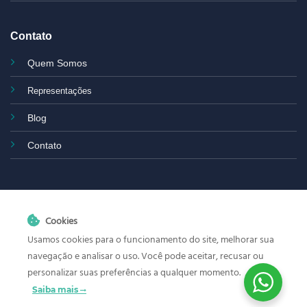
Contato
Quem Somos
Representações
Blog
Contato
Cookies
Usamos cookies para o funcionamento do site, melhorar sua
navegação e analisar o uso. Você pode aceitar, recusar ou
personalizar suas preferências a qualquer momento.
Os produtos anunciados neste site
biolinkmedical.com.br
Saiba mais
destinam-se exclusivamente à pesquisa científica (Research