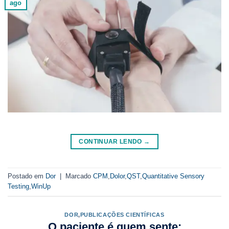
ago
CONTINUAR LENDO
→
Postado em
Dor
|
Marcado
CPM
,
Dolor
,
QST
,
Quantitative Sensory
Testing
,
WinUp
DOR
,
PUBLICAÇÕES CIENTÍFICAS
O paciente é quem sente: