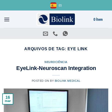
Skip
ES
to
content
0 Ítem
ARQUIVOS DE TAG:
EYE LINK
NEUROCIÊNCIA
EyeLink-Neuroscan Integration
POSTED ON
BY
BIOLINK MEDICAL
16
mar